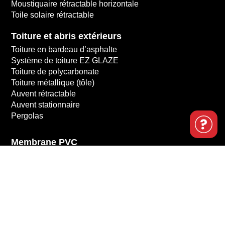
Moustiquaire rétractable horizontale
Toile solaire rétractable
Toiture et abris extérieurs
Toiture en bardeau d’asphalte
Système de toiture EZ GLAZE
Toiture de polycarbonate
Toiture métallique (tôle)
Auvent rétractable
Auvent stationnaire
Pergolas
Membrane PVC
Composite
Planchers en aluminium
Patio en bois traité
Structure de patio en acier TriceraDeck
Panneaux décoratifs et murs d’intimité
Panneaux décoratifs