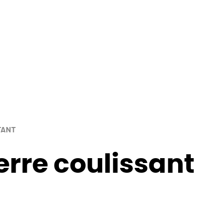
TANT
rre coulissant