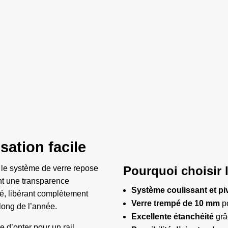
sation facile
 le système de verre repose
Pourquoi choisir 
nt une transparence
Système coulissant et piv
é, libérant complètement
Verre trempé de 10 mm
po
u long de l’année.
Excellente étanchéité
grâ
e d’opter pour un rail