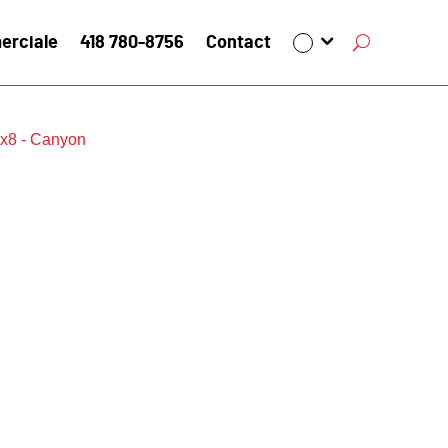
erciale
418 780-8756
Contact