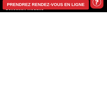
PRENDREZ RENDEZ-VOUS EN LIGNE
Collection Modulio
BBQ Pod
Cabanons et rangement extérieur
Cache-poubelles
Pergolas
Pavillons et gazebos
Aménagement paysager
Installation de pieux
418 780-8756
Financement
Boutique en ligne
Prendre rendez-vous en ligne
Appel de service
Demande de soumission
Foire aux questions (FAQ)
Concours