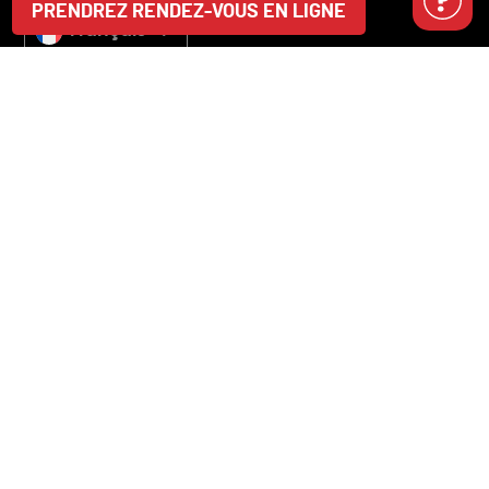
PRENDREZ RENDEZ-VOUS EN LIGNE
Français
418 780-8756
info@produpatio.com
550, rue Marais, Québec (QC) G1M 3R1
HEURES D’OUVERTURE
SUR RENDEZ-VOUS SEULEMENT
LUNDI
10h à 17h
MARDI
10h à 17h
MERCREDI
10h à 16h
JEUDI
10h à 16h
VENDREDI
10h à 12h