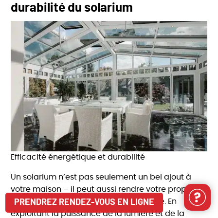
durabilité
du solarium
Efficacité énergétique et durabilité
Un solarium n’est pas seulement un bel ajout à
votre maison – il peut aussi rendre votre propriété
plus écoénergétique et plus écologique. En
PRENDREZ RENDEZ-VOUS EN LIGNE
exploitant la puissance de la lumière et de la